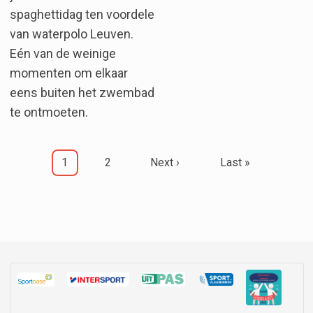
spaghettidag ten voordele
van waterpolo Leuven.
Eén van de weinige
momenten om elkaar
eens buiten het zwembad
te ontmoeten.
Pagination
Current page
Page
Next page
Last page
1
2
Next ›
Last »