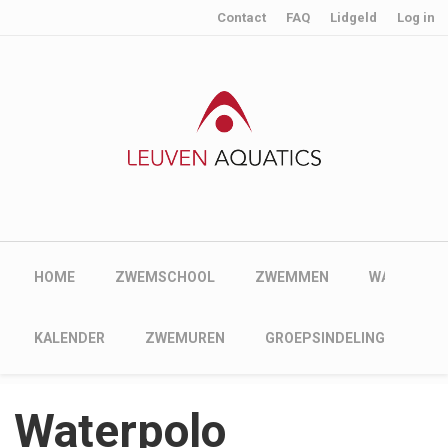
User account menu
Skip to main content
Contact
FAQ
Lidgeld
Log in
Main navigation
HOME
ZWEMSCHOOL
ZWEMMEN
WATERPOL
Main navigation
KALENDER
ZWEMUREN
GROEPSINDELING
Waterpolo