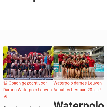
🚨 Coach gezocht voor
Waterpolo dames Leuven
Dames Waterpolo Leuven
Aquatics bestaan 20 jaar!
🚨
Waterpolo