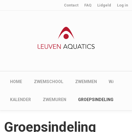
User account menu
Skip to main content
Contact
FAQ
Lidgeld
Log in
Main navigation
HOME
ZWEMSCHOOL
ZWEMMEN
WATERPOL
Main navigation
KALENDER
ZWEMUREN
GROEPSINDELING
Groepsindeling