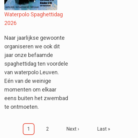
Waterpolo Spaghettidag
2026
Naar jaarlijkse gewoonte
organiseren we ook dit
jaar onze befaamde
spaghettidag ten voordele
van waterpolo Leuven.
Eén van de weinige
momenten om elkaar
eens buiten het zwembad
te ontmoeten.
Pagination
Current page
Page
Next page
Last page
1
2
Next ›
Last »