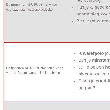
bal
overweg?
De miniemen of U16
: zij maken de
Kun je al goed
c
overstap naar het diepe gedeelte.
schoolslag
zwe
Ben je
minstens 
Is
waterpolo
jo
Ben je
minstens
Wil je op een
ho
De kadetten of U18
: zij proeven al eens
van het "echte" waterpolo bij de heren
niveau
spelen e
Staan je
condit
op peil?