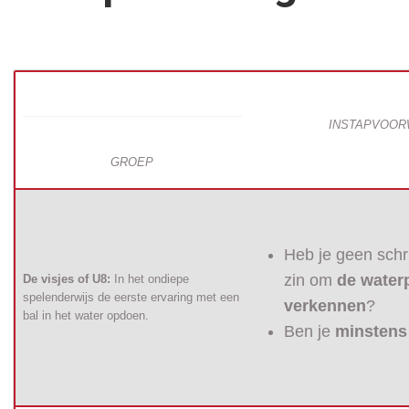
INSTAPVOO
GROEP
Heb je geen schr
zin om
de water
De visjes of U8:
In het ondiepe
spelenderwijs de eerste ervaring met een
verkennen
?
bal in het water opdoen.
Ben je
minstens