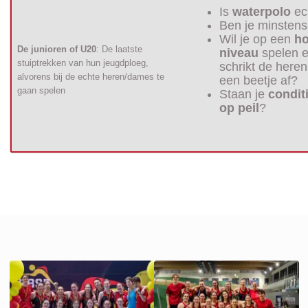
Is
waterpolo
ec
Ben je minsten
Wil je op een
ho
De junioren of U20
: De laatste
niveau
spelen e
stuiptrekken van hun jeugdploeg,
schrikt de here
alvorens bij de echte heren/dames te
een beetje af?
gaan spelen
Staan je
condit
op peil
?