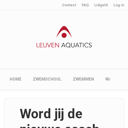
User account menu
Skip to main content
Contact
FAQ
Lidgeld
Log in
Main navigation
HOME
ZWEMSCHOOL
ZWEMMEN
WATERPOL
Word jij de