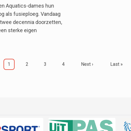
uven Aquatics-dames hun
og als fusieploeg. Vandaag
p twee decennia doorzetten,
een sterke eigen
s bestaan 20 jaar!
Current page
Page
Page
Page
Next page
Last page
1
2
3
4
Next ›
Last »