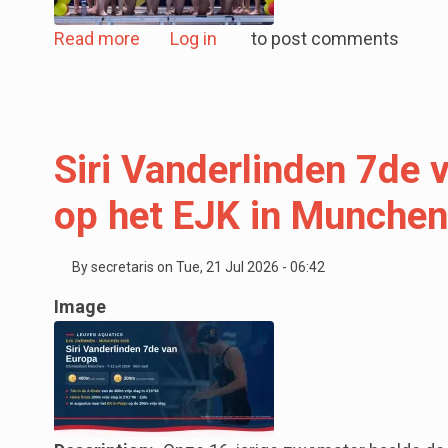
about 🚨 Coach gezocht voor Dames W
Read more
Log in
to post comments
Siri Vanderlinden 7de 
op het EJK in Munchen
By
secretaris
on
Tue, 21 Jul 2026 - 06:42
Image