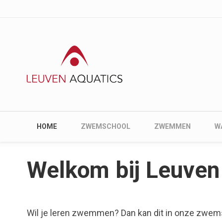
User account me
Skip to main content
Main navigation
HOME
ZWEMSCHOOL
ZWEMMEN
W
Welkom bij Leuven
Wil je leren zwemmen? Dan kan dit in onze zwe