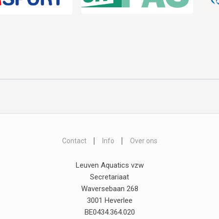
Contact
Info
Over ons
Leuven Aquatics vzw
Secretariaat
Waversebaan 268
3001 Heverlee
BE0434.364.020