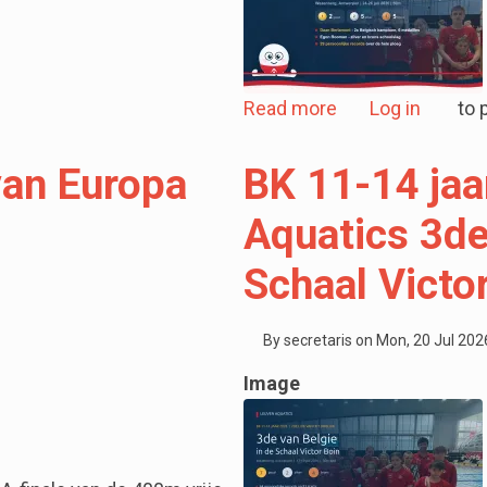
aterpolo Leuven 🚨
about BK per cat
Read more
Log in
to 
van Europa
BK 11-14 jaa
Aquatics 3de
Schaal Victo
By
secretaris
on
Mon, 20 Jul 2026
Image