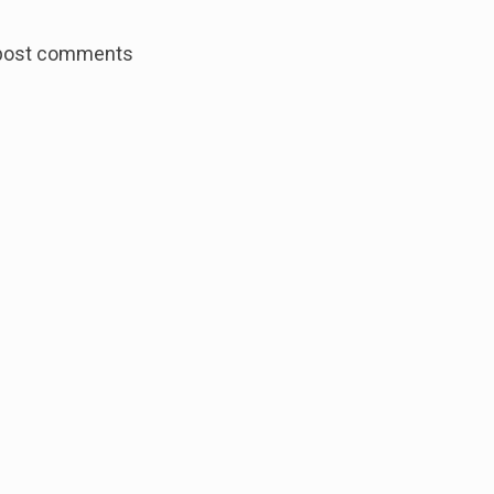
ar 2026: Leuven Aquatics 3de van Belgie in de Schaal Vic
post comments