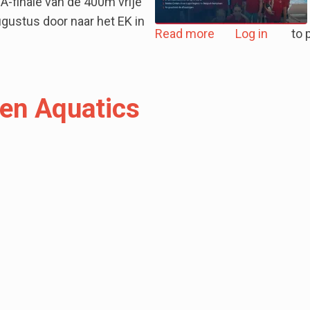
A-finale van de 400m vrije
augustus door naar het EK in
about BK 11-14 ja
Read more
Log in
to 
a op het EJK in Munchen
en Aquatics