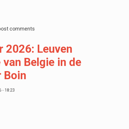
egorie +15 - Weekend 2: 12 medailles voor Leuven Aquat
post comments
r 2026: Leuven
 van Belgie in de
r Boin
 - 18:23