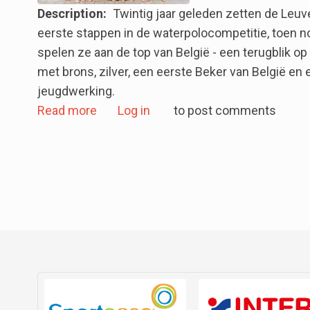
Description
Twintig jaar geleden zetten de Le
eerste stappen in de waterpolocompetitie, toen n
spelen ze aan de top van België - een terugblik o
met brons, zilver, een eerste Beker van België en 
jeugdwerking.
about Waterpolo dames Leuven Aquatic
Read more
Log in
to post comments
Pagination