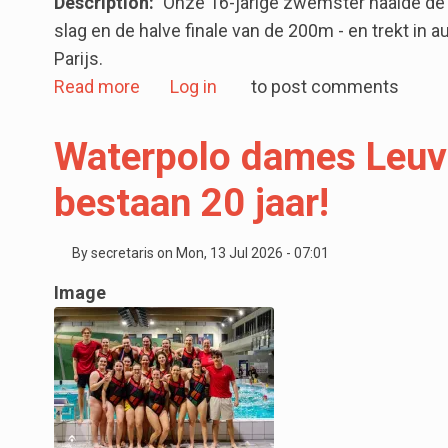
Description
Onze 16-jarige zwemster haalde de 
slag en de halve finale van de 200m - en trekt in 
Parijs.
about Siri Vanderlinden 7de van Europ
Read more
Log in
to post comments
Waterpolo dames Leuv
bestaan 20 jaar!
By
secretaris
on
Mon, 13 Jul 2026 - 07:01
Image