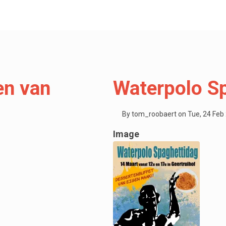
en van
Waterpolo S
By
tom_roobaert
on
Tue, 24 Feb
Image