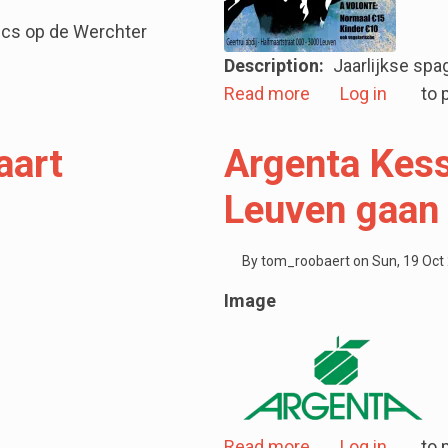
ics op de Werchter
Description
Jaarlijkse sp
chter van dichtbij !
about Waterpolo 
Read more
Log in
to 
aart
Argenta Kess
Leuven gaan 
By
tom_roobaert
on
Sun, 19 Oct
Image
about Argenta Ke
Read more
Log in
to 