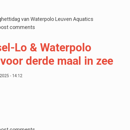
aghettidag van Waterpolo Leuven Aquatics
Spaghettidag 2026
post comments
el-Lo & Waterpolo
voor derde maal in zee
 2025 - 14:12
ssel-Lo & Waterpolo Leuven gaan voor derde maal in zee
post comments