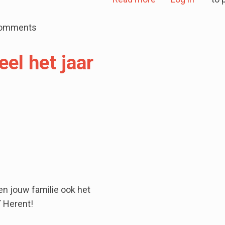
comments
el het jaar
 en jouw familie ook het
 Herent!
r lang 10% korting