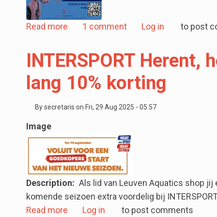
about synchro show op 14 maart
Read more
1 comment
Log in
to post 
INTERSPORT Herent, he
lang 10% korting
By
secretaris
on
Fri, 29 Aug 2025 - 05:57
Image
Description
Als lid van Leuven Aquatics shop jij
komende seizoen extra voordelig bij INTERSPORT
about INTERSPORT Herent, heel het jaa
Read more
Log in
to post comments