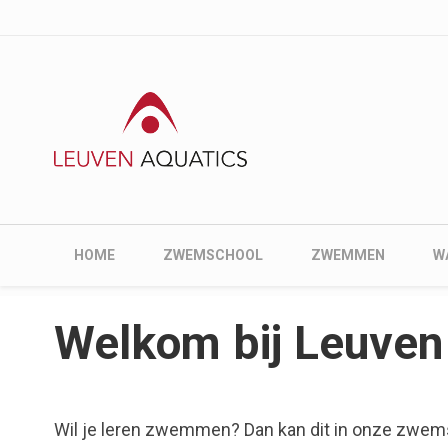
User account me
Skip to main content
Main navigation
HOME
ZWEMSCHOOL
ZWEMMEN
W
Welkom bij Leuven
Wil je leren zwemmen? Dan kan dit in onze zwe