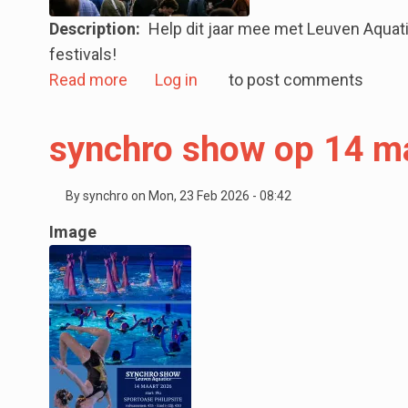
Description
Help dit jaar mee met Leuven Aquat
festivals!
about Beleef alle festivaldagen van Wer
Read more
Log in
to post comments
synchro show op 14 m
By
synchro
on
Mon, 23 Feb 2026 - 08:42
Image