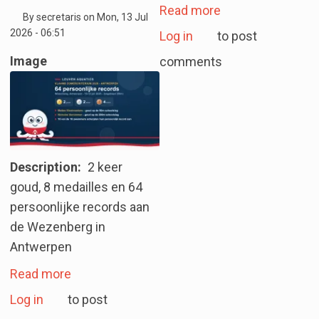
about Word jij d
Read more
By
secretaris
on
Mon, 13 Jul
2026 - 06:51
Log in
to post
Image
comments
Description
2 keer
goud, 8 medailles en 64
persoonlijke records aan
de Wezenberg in
Antwerpen
about Vlaams Zomercriterium 2026 - Leuven 
Read more
Log in
to post