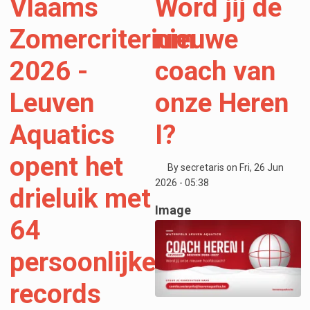
Vlaams
Word jij de
Zomercriterium
nieuwe
2026 -
coach van
Leuven
onze Heren
Aquatics
I?
opent het
By
secretaris
on
Fri, 26 Jun
2026 - 05:38
drieluik met
Image
64
persoonlijke
records