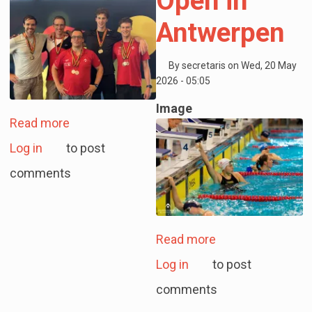
Open in
Antwerpen
By
secretaris
on
Wed, 20 May
2026 - 05:05
Image
about Vijftien medailles voor LAQUA op het B
Read more
Log in
to post
comments
about Negen meda
Read more
Log in
to post
comments