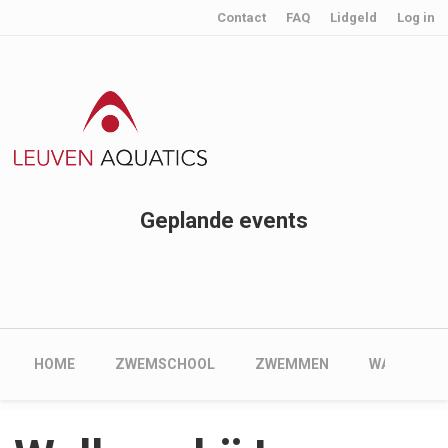
User account menu
Skip to main content
Contact
FAQ
Lidgeld
Log in
Geplande events
Main navigation
HOME
ZWEMSCHOOL
ZWEMMEN
WATERPOL