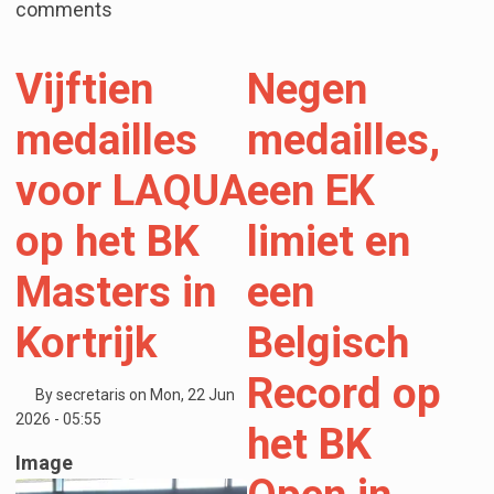
comments
Vijftien
Negen
medailles
medailles,
voor LAQUA
een EK
op het BK
limiet en
Masters in
een
Kortrijk
Belgisch
Record op
By
secretaris
on
Mon, 22 Jun
2026 - 05:55
het BK
Image