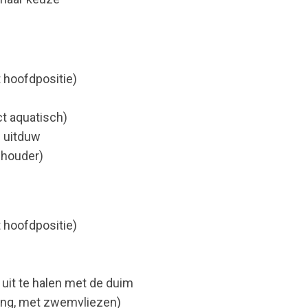
t hoofdpositie)
ct aquatisch)
e uitduw
chouder)
t hoofdpositie)
 uit te halen met de duim
ing, met zwemvliezen)