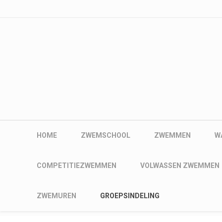
User account me
Skip to main content
Main navigation
HOME
ZWEMSCHOOL
ZWEMMEN
W
Main navigation
COMPETITIEZWEMMEN
VOLWASSEN ZWEMMEN
Main navigation
ZWEMUREN
GROEPSINDELING