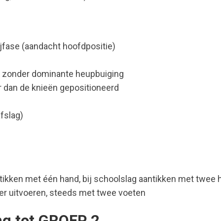
lijfase (aandacht hoofdpositie)
n zonder dominante heupbuiging
r dan de knieën gepositioneerd
fslag)
ntikken met één hand, bij schoolslag aantikken met twee
ater uitvoeren, steeds met twee voeten
ng tot GROEP 2