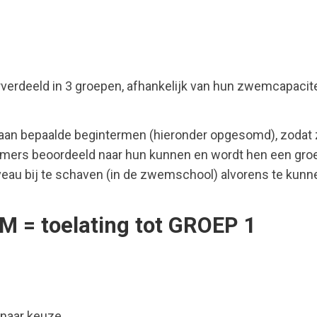
rdeeld in 3 groepen, afhankelijk van hun zwemcapaciteit
n aan bepaalde begintermen (hieronder opgesomd), zod
emmers beoordeeld naar hun kunnen en wordt hen een 
u bij te schaven (in de zwemschool) alvorens te kunnen 
= toelating tot GROEP 1
naar keuze