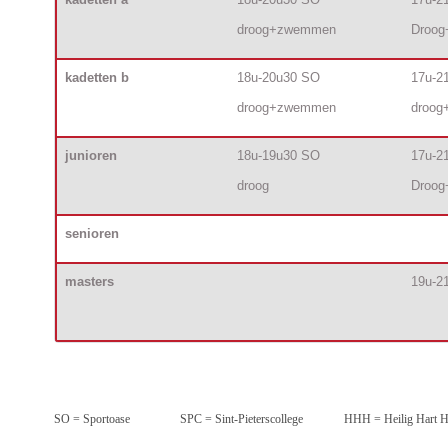
droog+zwemmen
Droo
kadetten b
18u-20u30 SO
17u-2
droog+zwemmen
droo
junioren
18u-19u30 SO
17u-2
droog
Droo
senioren
masters
19u-2
SO = Sportoase         
SPC = Sint-Pieterscollege      
HHH = Heilig Hart H