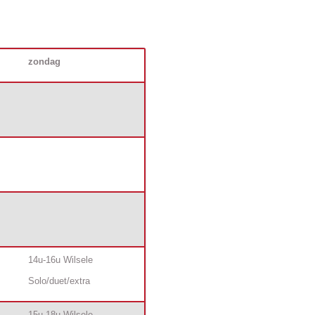
zondag
14u-16u Wilsele
Solo/duet/extra
15u-18u Wilsele