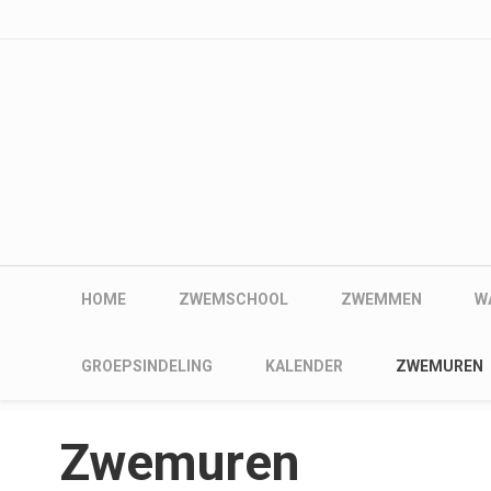
User account me
Skip to main content
Main navigation
HOME
ZWEMSCHOOL
ZWEMMEN
W
Main navigation
GROEPSINDELING
KALENDER
ZWEMUREN
Zwemuren