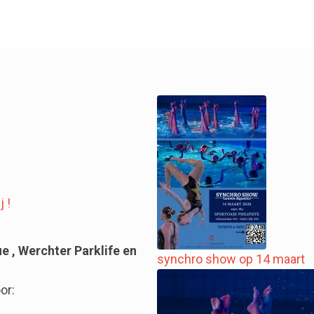
 !
e , Werchter Parklife en
synchro show op 14 maart
or: