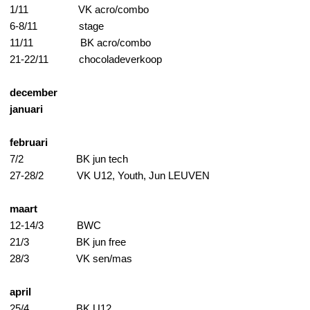
1/11 
VK acro/combo
6-8/11 
stage 
11/11 
BK acro/combo
21-22/11
chocoladeverkoop
december
januari
februari
7/2 
BK jun tech
27-28/2 
VK U12, Youth, Jun LEUVEN
maart
12-14/3 
BWC
21/3 
BK jun free
28/3 
VK sen/mas
april
25/4
 BK U12