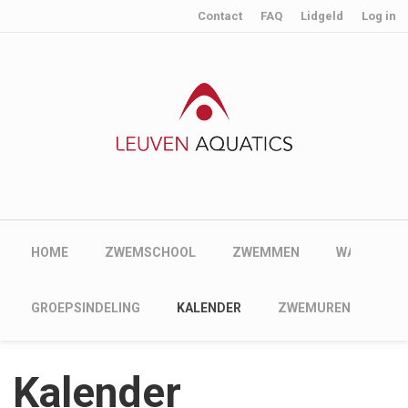
User account menu
Skip to main content
Contact
FAQ
Lidgeld
Log in
Main navigation
HOME
ZWEMSCHOOL
ZWEMMEN
WATERPOL
Main navigation
GROEPSINDELING
KALENDER
ZWEMUREN
IN
Kalender