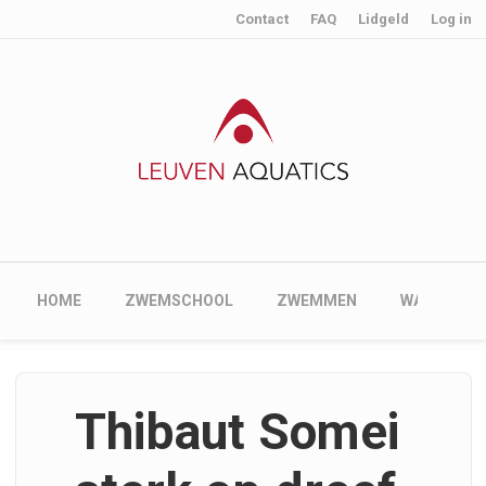
User account menu
Skip to main content
Contact
FAQ
Lidgeld
Log in
Main navigation
HOME
ZWEMSCHOOL
ZWEMMEN
WATERPOL
Thibaut Somei